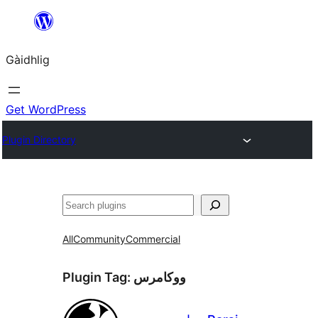
Skip
to
Gàidhlig
content
Get WordPress
Plugin Directory
Lorg
All
Community
Commercial
Plugin Tag:
ووکامرس