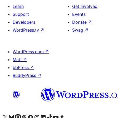
Learn
Get Involved
Support
Events
Developers
Donate
↗
WordPress.tv
↗
Swag
↗
WordPress.com
↗
Matt
↗
bbPress
↗
BuddyPress
↗
Visit our X (formerly Twitter) account
Visit our Bluesky account
Visit our Mastodon account
Visit our Threads account
Visit our Facebook page
Visit our Instagram account
Visit our LinkedIn account
Visit our TikTok account
Visit our YouTube channel
Visit our Tumblr account