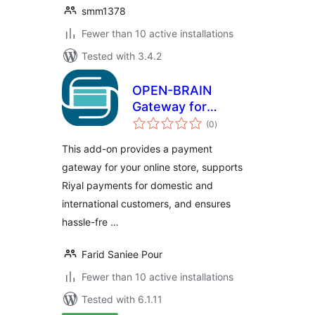
smm1378
Fewer than 10 active installations
Tested with 3.4.2
OPEN-BRAIN
Gateway for
total
WooCommerce
(0
)
ratings
This add-on provides a payment
gateway for your online store, supports
Riyal payments for domestic and
international customers, and ensures
hassle-fre …
Farid Saniee Pour
Fewer than 10 active installations
Tested with 6.1.11