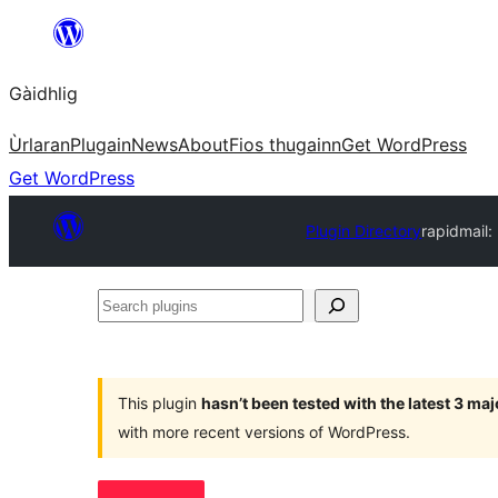
Skip
to
Gàidhlig
content
Ùrlaran
Plugain
News
About
Fios thugainn
Get WordPress
Get WordPress
Plugin Directory
rapidmail
Search
plugins
This plugin
hasn’t been tested with the latest 3 ma
with more recent versions of WordPress.