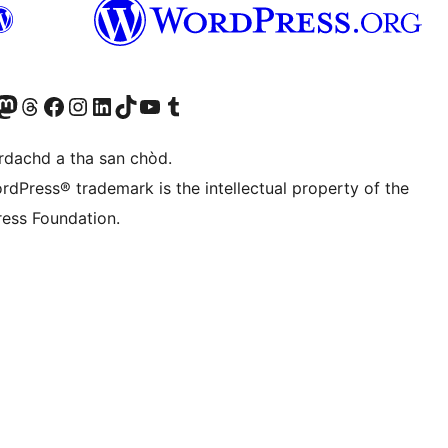
Twitter) account
r Bluesky account
sit our Mastodon account
Visit our Threads account
Visit our Facebook page
Visit our Instagram account
Visit our LinkedIn account
Visit our TikTok account
Visit our YouTube channel
Visit our Tumblr account
àrdachd a tha san chòd.
rdPress® trademark is the intellectual property of the
ess Foundation.