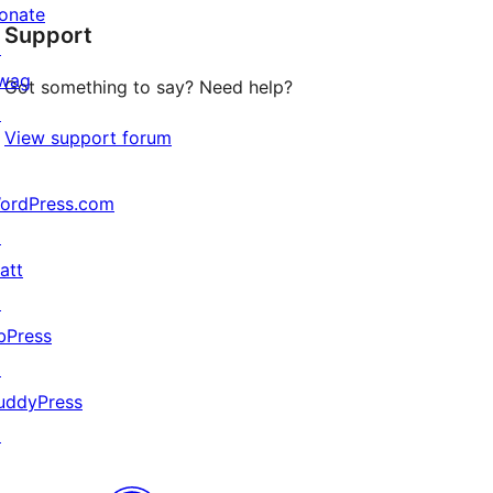
star
onate
Support
reviews
↗
wag
Got something to say? Need help?
↗
View support forum
ordPress.com
↗
att
↗
bPress
↗
uddyPress
↗