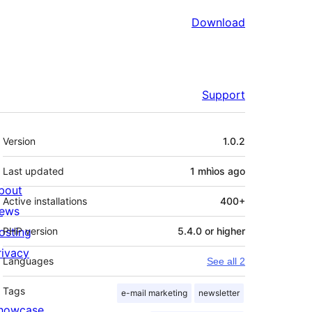
Download
Support
Meta
Version
1.0.2
Last updated
1 mhìos
ago
bout
Active installations
400+
ews
osting
PHP version
5.4.0 or higher
rivacy
Languages
See all 2
Tags
e-mail marketing
newsletter
howcase