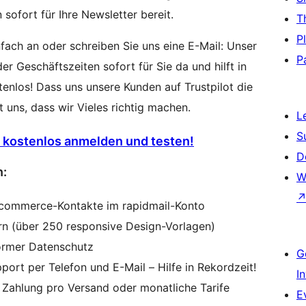
 sofort für Ihre Newsletter bereit.
T
P
fach an oder schreiben Sie uns eine E-Mail: Unser
P
 Geschäftszeiten sofort für Sie da und hilft in
enlos! Dass uns unsere Kunden auf Trustpilot die
uns, dass wir Vieles richtig machen.
L
S
t kostenlos anmelden und testen!
D
n:
W
ocommerce-Kontakte im rapidmail-Konto
rn (über 250 responsive Design-Vorlagen)
rmer Datenschutz
G
ort per Telefon und E-Mail – Hilfe in Rekordzeit!
I
le Zahlung pro Versand oder monatliche Tarife
E