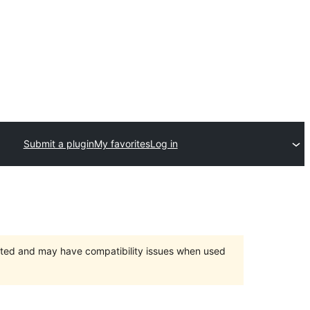
Submit a plugin
My favorites
Log in
orted and may have compatibility issues when used