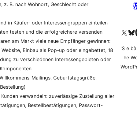
 z. B. nach Wohnort, Geschlecht oder
d in Käufer- oder Interessengruppen einteilen
Visit our X (formerly 
Visit ou
Vi
nten testen und die erfolgreichere versenden
aren am Markt viele neue Empfänger gewinnen:
'S e b
Website, Einbau als Pop-up oder eingebettet, 18
The Wo
dung zu verschiedenen Interessengebieten oder
WordPr
O-Komponenten
 Willkommens-Mailings, Geburtstagsgrüße,
 Bestellung)
n Kunden verwandeln: zuverlässige Zustellung aller
tätigungen, Bestellbestätigungen, Passwort-