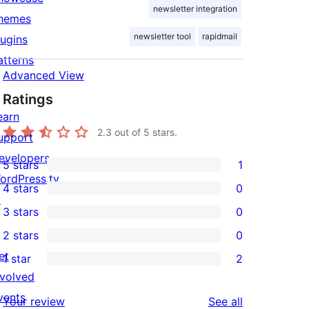
newsletter integration
hemes
newsletter tool
rapidmail
lugins
atterns
Advanced View
Ratings
earn
2.3
out of 5 stars.
upport
evelopers
5 stars
1
1
ordPress.tv
4 stars
0
5-
0
↗
3 stars
0
star
4-
0
2 stars
0
review
star
3-
0
et
1 star
2
reviews
star
2-
2
nvolved
reviews
star
1-
vents
reviews
Your review
See all
reviews